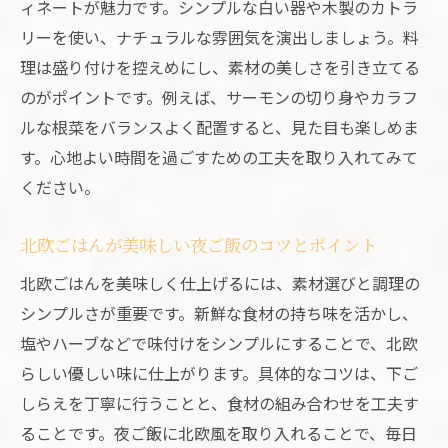
り
ィネートが魅力です。シンプルな白い器や木製のカトラ
夜ご飯にぴったりな北欧ごはんミートボー
リーを使い、ナチュラルな雰囲気を演出しましょう。料
ル活用術
理は盛り付けを控えめにし、素材の美しさを引き立てる
のがポイントです。例えば、サーモンの切り身やカラフ
北欧流ミートボールが夜ご飯を格上げする
ルな根菜をバランスよく配置すると、見た目も楽しめま
理由
す。心地よい時間を過ごすための工夫を取り入れてみて
おしゃれな夜ご飯に北欧ミートボールのレ
ください。
シピ
北欧ごはん定番ミートボール夜ご飯アレン
北欧ごはんが美味しい夜ご飯のコツとポイント
ジ法
北欧ごはんを美味しく仕上げるには、素材選びと調理の
北欧料理一覧から選ぶ夜ご飯の新提案
シンプルさが重要です。新鮮な食材の持ち味を活かし、
北欧料理一覧から夜ご飯に合う一品を発見
塩やハーブなどで味付けをシンプルにすることで、北欧
夜ご飯で楽しむ北欧ごはんの多彩なレシピ
らしい優しい味に仕上がります。具体的なコツは、下ご
北欧ごはんを夜ご飯に取り入れる選び方の
しらえを丁寧に行うことと、食材の組み合わせを工夫す
コツ
ることです。夜ご飯に北欧風を取り入れることで、毎日