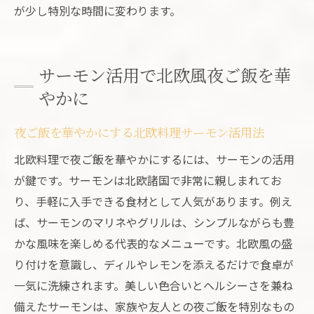
人気の北欧料理で夜ご飯をアップデート
が少し特別な時間に変わります。
北欧料理一覧で見つける夜ご飯アイディア
集
サーモン活用で北欧風夜ご飯を華
夜ご飯にぴったりな北欧ごはんの提案方法
やかに
有名な北欧食べ物で夜ご飯を演出する方法
夜ご飯に有名な北欧食べ物を手軽に取り入
夜ご飯を華やかにする北欧料理サーモン活用法
れる
北欧料理で夜ご飯を華やかにするには、サーモンの活用
北欧食べ物有名なメニューで夜ご飯を彩る
が鍵です。サーモンは北欧諸国で非常に親しまれてお
家族が喜ぶ有名な北欧ごはん夜ご飯アレン
り、手軽に入手できる食材として人気があります。例え
ジ
ば、サーモンのマリネやグリルは、シンプルながらも豊
夜ご飯で楽しむ北欧ごはんの有名レシピ特
かな風味を楽しめる代表的なメニューです。北欧風の盛
集
り付けを意識し、ディルやレモンを添えるだけで食卓が
有名北欧料理が夜ご飯を格上げする理由
一気に洗練されます。美しい色合いとヘルシーさを兼ね
北欧食べ物有名レシピで夜ご飯の満足度ア
備えたサーモンは、家族や友人との夜ご飯を特別なもの