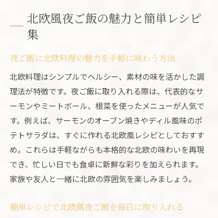
北欧料理レシピを使った夜ご飯の新しい発
北欧風夜ご飯の魅力と簡単レシピ
見
集
質素でおしゃれな北欧夜ご飯の楽しみ方
北欧ごはんが美味しい夜ご飯のコツとポイ
夜ご飯に北欧料理の魅力を手軽に味わう方法
ント
北欧料理はシンプルでヘルシー、素材の味を活かした調
サーモン活用で北欧風夜ご飯を華やかに
理法が特徴です。夜ご飯に取り入れる際は、代表的なサ
夜ご飯を華やかにする北欧料理サーモン活
ーモンやミートボール、根菜を使ったメニューが人気で
用法
す。例えば、サーモンのオーブン焼きやディル風味のポ
簡単サーモンレシピで北欧風夜ご飯を実現
テトサラダは、すぐに作れる北欧風レシピとしておすす
サーモンが主役の北欧ごはん夜ご飯アイデ
め。これらは手軽ながらも本格的な北欧の味わいを再現
ィア
でき、忙しい日でも食卓に新鮮な彩りを加えられます。
家族や友人と一緒に北欧の雰囲気を楽しみましょう。
北欧料理サーモンで夜ご飯の食卓を彩る秘
訣
簡単レシピで北欧風夜ご飯を毎日に取り入れる
旬のサーモンで楽しむ北欧風夜ご飯レシピ