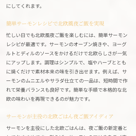
ップ
にしてくれます。
北欧の食事文化が彩る夜ご飯の楽しみ方
簡単サーモンレシピで北欧風夜ご飯を実現
北欧の食事文化で夜ご飯をもっと楽しむヒ
忙しい日でも北欧風夜ご飯を楽しむには、簡単サーモン
ント
レシピが最適です。サーモンのオーブン焼きや、ヨーグ
夜ご飯に北欧ごはんの文化を取り入れる方
ルトとディルのソースをかけるだけで北欧らしさが一気
法
にアップします。調理はシンプルで、塩やハーブととも
北欧流の食卓が夜ご飯を豊かにするポイン
に焼くだけで素材本来の味を引き出せます。例えば、サ
ト
ーモンのムニエルやサラダ仕立ての一品は、短時間で作
おしゃれな夜ご飯演出に北欧の食事文化を
れて栄養バランスも良好です。簡単な手順で本格的な北
活用
欧の味わいを再現できるのが魅力です。
北欧ごはんで広がる夜ご飯の楽しみ方アイ
ディア
サーモンが主役の北欧ごはん夜ご飯アイディア
夜ご飯を彩る北欧食事文化のエッセンスと
サーモンを主役にした北欧ごはんは、夜ご飯の新定番と
は