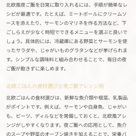
北欧風夜ご飯を日常に取り入れるには、手順が簡単なレ
集
シピが最適です。たとえば、ミートボールにクリームソ
北欧ごはんに合うサーモン料理の夜ご飯提
ースを添えたり、サーモンのマリネを作る方法など、下
案
ごしらえが少なく時短でできるメニューを選ぶと良いで
質素ながら満足感ある北欧の夜ご飯を楽しむ
しょう。具体的には、冷蔵庫にある野菜とサーモンを使
質素でも満足できる北欧ごはんの夜ご飯術
ったサラダや、じゃがいものグラタンなどが挙げられま
北欧食事文化から学ぶ夜ご飯のシンプルな
す。シンプルな調味料と組み合わせることで、毎日の夜
魅力
ご飯が飽きずに楽しめます。
夜ご飯におすすめの質素な北欧料理レシピ
健康志向にぴったりな北欧風夜ご飯の工夫
北欧ごはんの食材選びと夜ご飯アレンジ術
毎日続けたい質素な北欧ごはん夜ご飯アレ
北欧ごはんの食材選びは、新鮮な魚介類や根菜、乳製品
ンジ
がポイントです。例えば、サーモンや白身魚、じゃがい
質素さが光る北欧夜ご飯で心も満たされる
も、ビーツ、ディルなどを常備しておくと、北欧風アレ
方法
ンジがしやすくなります。夜ご飯への応用として、魚介
のスープや野菜のオーブン焼きを加えることで、栄養バ
北欧料理で変わる毎日の夜ご飯アイデア