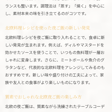
ランスも整います。調理法は「蒸す」「焼く」を中心に
北欧料理一覧を活用した夜ご飯の新提案
し、素材本来の味を引き立てるのがコツです。
毎日の夜ご飯を変える北欧ごはんのコツ
夜ご飯に取り入れやすい北欧料理アイディ
北欧料理レシピを使った夜ご飯の新しい発見
ア
北欧料理レシピを夜ご飯に取り入れることで、食卓に新
北欧の人気料理で夜ご飯がもっと楽しくな
しい発見が生まれます。例えば、ディルやマスタードを
る
効かせたソースを使うことで、いつもの魚料理が一層お
北欧料理レシピ簡単アレンジの夜ご飯活用
しゃれに変身します。さらに、ミートボールや魚介のグ
法
ラタンなど、代表的な北欧料理をアレンジしてみるのも
夜ご飯のバリエーションが広がる北欧ごは
おすすめです。新しい味や盛り付けの工夫によって、家
ん
族や友人との食事がより楽しいものになります。
ミートボールで叶える北欧風夜ご飯の工夫
質素でおしゃれな北欧夜ご飯の楽しみ方
北欧料理ミートボールで夜ご飯を華やかに
簡単ミートボールレシピで北欧風夜ご飯作
北欧の夜ご飯は、質素ながら洗練されたテーブルコーデ