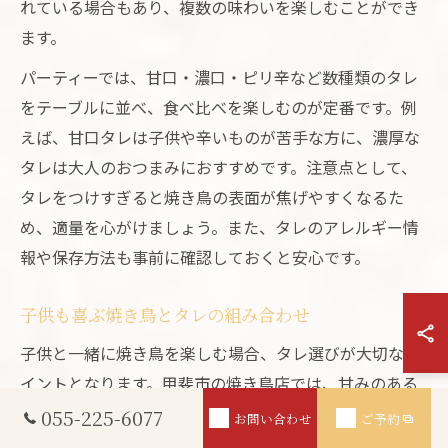
れている場合もあり、複数の味わいを楽しむことができ
ます。
パーティーでは、甘口・濃口・ピリ辛など数種類のタレ
をテーブルに並べ、食べ比べを楽しむのが定番です。例
えば、甘口タレは子供や辛いものが苦手な方に、濃厚な
タレは大人のおつまみにおすすめです。注意点として、
タレをつけすぎると焼き鳥の表面が焦げやすくなるた
め、適量を心がけましょう。また、タレのアレルギー情
報や保存方法も事前に確認しておくと安心です。
子供も喜ぶ焼き鳥とタレの組み合わせ
子供と一緒に焼き鳥を楽しむ場合、タレ選びが大切なポ
イントとなります。甲斐市の焼き鳥店では、甘みのある
やさしい味わいのタレが人気で、部位によってはチーズ
055-225-6077
お問い合わせ
ご予約
やマヨネーズと組み合わせたメニューも見かけます。