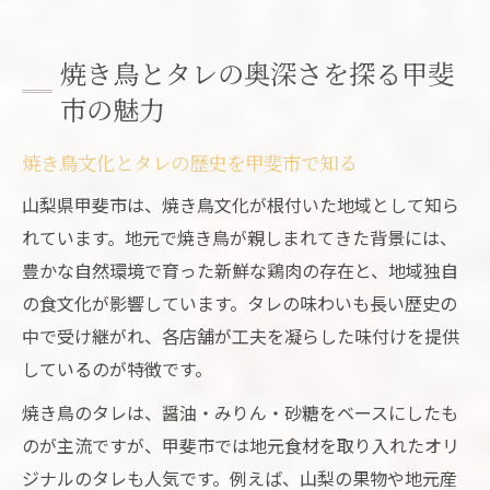
焼き鳥好きが語るタレの奥深い世界
人気の焼き鳥を甲斐市で味わうならタレを極め
焼き鳥とタレの奥深さを探る甲斐
たい
市の魅力
人気焼き鳥店の個性溢れるタレの魅力
焼き鳥文化とタレの歴史を甲斐市で知る
地元で愛される焼き鳥とタレの関係性
焼き鳥選びで押さえたいタレの味比べ
山梨県甲斐市は、焼き鳥文化が根付いた地域として知ら
焼き鳥と相性抜群なタレの選び方とは
れています。地元で焼き鳥が親しまれてきた背景には、
豊かな自然環境で育った新鮮な鶏肉の存在と、地域独自
甲斐市流の焼き鳥とタレの楽しみ方
の食文化が影響しています。タレの味わいも長い歴史の
絶妙なタレが光る焼き鳥を楽しむおすすめ体験
中で受け継がれ、各店舗が工夫を凝らした味付けを提供
焼き鳥の美味しさを増すタレの秘密に迫る
しているのが特徴です。
タレで変わる焼き鳥体験の魅力を実感
焼き鳥のタレは、醤油・みりん・砂糖をベースにしたも
甲斐市で味わう絶妙タレの焼き鳥体験記
のが主流ですが、甲斐市では地元食材を取り入れたオリ
おすすめ焼き鳥とタレの組み合わせ紹介
ジナルのタレも人気です。例えば、山梨の果物や地元産