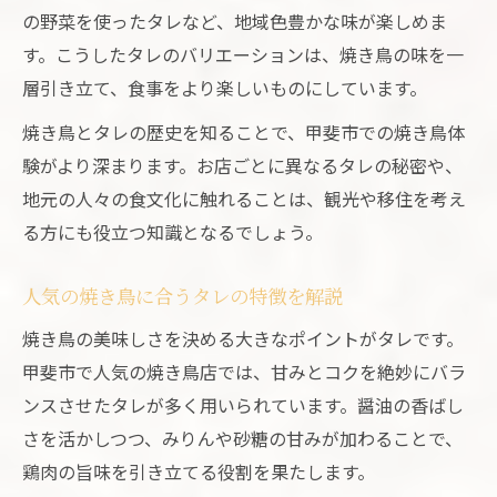
焼き鳥とタレで味わう満足度の高いひとと
の野菜を使ったタレなど、地域色豊かな味が楽しめま
き
す。こうしたタレのバリエーションは、焼き鳥の味を一
タレ派も納得の焼き鳥を甲斐市で満喫する方法
層引き立て、食事をより楽しいものにしています。
タレ好きが満足する焼き鳥の選び方とは
焼き鳥とタレの歴史を知ることで、甲斐市での焼き鳥体
甲斐市でタレ派が集う焼き鳥の魅力とは
験がより深まります。お店ごとに異なるタレの秘密や、
焼き鳥とタレの相乗効果を楽しむコツ
地元の人々の食文化に触れることは、観光や移住を考え
焼き鳥タレ派が注目する店舗の選び方
る方にも役立つ知識となるでしょう。
焼き鳥満喫のためのタレ味徹底解説
人気の焼き鳥に合うタレの特徴を解説
家族や友人と楽しむ焼き鳥、タレ選びのポイン
ト
焼き鳥の美味しさを決める大きなポイントがタレです。
甲斐市で人気の焼き鳥店では、甘みとコクを絶妙にバラ
焼き鳥で家族団らんを楽しむタレの選び方
ンスさせたタレが多く用いられています。醤油の香ばし
友人とシェアしたい焼き鳥タレの魅力とは
さを活かしつつ、みりんや砂糖の甘みが加わることで、
焼き鳥パーティーで人気のタレ活用法
鶏肉の旨味を引き立てる役割を果たします。
子供も喜ぶ焼き鳥とタレの組み合わせ