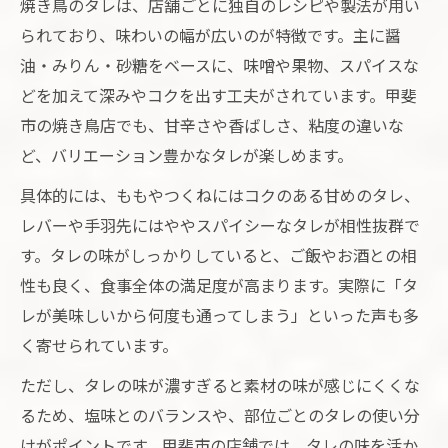
焼き鳥のタレは、店舗ごとに独自のレシピや製法が用い
られており、味わいの幅が広いのが特徴です。主に醤
油・みりん・砂糖をベースに、味噌や果物、スパイスな
どを加えて深みやコクを出す工夫がされています。甲斐
市の焼き鳥店でも、甘辛さや香ばしさ、粘度の違いな
ど、バリエーション豊かなタレが楽しめます。
具体的には、ももやつくねにはコクのある甘めのタレ、
レバーや手羽先にはややスパイシーなタレが相性抜群で
す。タレの味がしっかりしていると、ご飯やお酒との相
性も良く、食事全体の満足度が高まります。実際に「タ
レが美味しいから何度も通ってしまう」といった声も多
く寄せられています。
ただし、タレの味が濃すぎると素材の味が感じにくくな
るため、塩味とのバランスや、部位ごとのタレの使い分
けがポイントです。甲斐市の店舗では、タレの味を活か