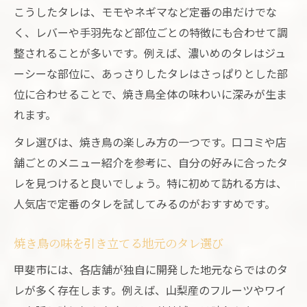
こうしたタレは、モモやネギマなど定番の串だけでな
みんなで楽しむ焼き鳥タレ味比較のコツ
く、レバーや手羽先など部位ごとの特徴にも合わせて調
テイクアウト対応の焼き鳥がもたらす新しい楽
整されることが多いです。例えば、濃いめのタレはジュ
しみ方
ーシーな部位に、あっさりしたタレはさっぱりとした部
焼き鳥テイクアウトで味わうタレの工夫
位に合わせることで、焼き鳥全体の味わいに深みが生ま
自宅で楽しむ焼き鳥タレのアレンジ法
れます。
焼き鳥テイクアウトの魅力と活用アイデア
タレ選びは、焼き鳥の楽しみ方の一つです。口コミや店
タレの選び方で広がる焼き鳥の楽しみ方
舗ごとのメニュー紹介を参考に、自分の好みに合ったタ
焼き鳥テイクアウトで家族の食卓が華やぐ
レを見つけると良いでしょう。特に初めて訪れる方は、
人気店で定番のタレを試してみるのがおすすめです。
焼き鳥の味を引き立てる地元のタレ選び
甲斐市には、各店舗が独自に開発した地元ならではのタ
レが多く存在します。例えば、山梨産のフルーツやワイ