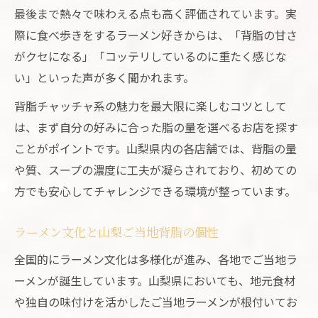
背脂チャッチャ系を味わうラーメン旅
最後まで熱々で味わえる点も高く評価されています。実
山梨ラーメンで楽しむ背脂チャッチャ系旅
際に食べ歩きをするラーメン好きからは、「背脂の甘さ
背脂チャッチャ系ラーメン巡りのおすすめ
がクセになる」「コッテリしているのに重たく感じな
い」といった声が多く聞かれます。
山梨ラーメンと背脂チャッチャの醍醐味体
験
背脂チャッチャ系の魅力を最大限に楽しむコツとして
山梨背脂ラーメン巡りで味の旅に出よう
は、まず自分の好みに合った脂の量を選べるお店を探す
ことがポイントです。山梨県内の各店舗では、背脂の量
燕三条風山梨ラーメンの魅力発見ルート
や質、スープの濃度に工夫が凝らされており、初めての
山梨ラーメンで楽しむご当地脂体験
方でも安心してチャレンジできる環境が整っています。
山梨ラーメンで味わう脂のご当地体験
ご当地山梨ラーメン脂体験の魅力比較
ラーメン文化と山梨ご当地背脂の個性
山梨ラーメン脂を満喫する食べ歩き術
全国的にラーメン文化は多様化が進み、各地でご当地ラ
山梨ラーメンの脂で新発見グルメ体験
ーメンが誕生しています。山梨県においても、地元食材
山梨ラーメン脂の楽しみ方と注意点まとめ
や独自の味付けを活かしたご当地ラーメンが根付いてお