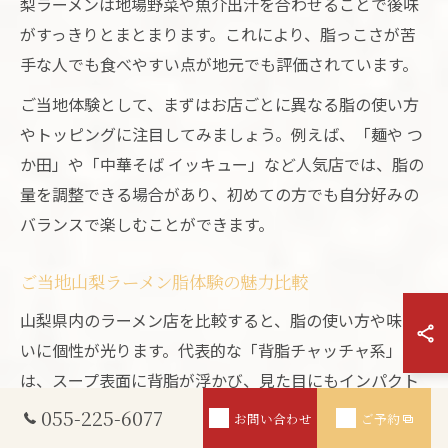
梨ラーメンは地場野菜や魚介出汁を合わせることで後味
がすっきりとまとまります。これにより、脂っこさが苦
手な人でも食べやすい点が地元でも評価されています。
ご当地体験として、まずはお店ごとに異なる脂の使い方
やトッピングに注目してみましょう。例えば、「麺や つ
か田」や「中華そば イッキュー」など人気店では、脂の
量を調整できる場合があり、初めての方でも自分好みの
バランスで楽しむことができます。
ご当地山梨ラーメン脂体験の魅力比較
山梨県内のラーメン店を比較すると、脂の使い方や味わ
いに個性が光ります。代表的な「背脂チャッチャ系」で
は、スープ表面に背脂が浮かび、見た目にもインパクト
があります。対して、地元の味噌や醤油を生かしたラー
055-225-6077
お問い合わせ
ご予約
メンでは、脂のコクを活かしつつも全体的にまろやかな