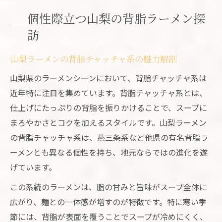
山梨ラーメンにみる脂の使い方と味の深み
個性際立つ山梨の背脂ラーメン探
脂の旨みが際立つご当地ラーメン特集
訪
ご当地山梨ラーメン脂の旨みを徹底解説
山梨ラーメンの背脂チャッチャ系の魅力解剖
背脂ラーメンの美味しさと山梨の特色
山梨ラーメンで味わう脂の奥深い世界
山梨県のラーメンシーンにおいて、背脂チャッチャ系は
脂好き必見の山梨ご当地ラーメン案内
近年特に注目を集めています。背脂チャッチャ系とは、
仕上げにたっぷりの背脂を振りかけることで、スープに
山梨ラーメンで体感する脂の旨みの秘密
まろやかさとコクを加えるスタイルです。山梨ラーメン
山梨ラーメン脂の魅力と注目ポイント
の背脂チャッチャ系は、燕三条系など他県の有名背脂ラ
山梨ラーメン脂の美味しさの理由を探る
ーメンとも異なる個性を持ち、地元ならではの進化を遂
ラーメン好きが語る山梨脂の注目ポイント
げています。
背脂チャッチャ系山梨ラーメンの奥深さ
この系統のラーメンは、脂の甘みと旨味がスープ全体に
山梨ラーメン脂の選び方と楽しみ方提案
広がり、麺との一体感が増すのが特徴です。特に寒い季
山梨ラーメンで注目される脂の工夫とは
節には、背脂が表面を覆うことでスープが冷めにくく、