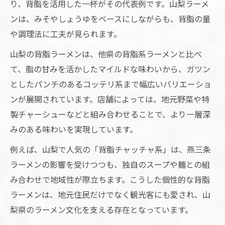
奥深いラーメン脂文化の楽しみ方解説
り、背脂を活用した一杯がその代表例です。山梨ラーメ
山梨ラーメン脂文化を深く味わう秘訣とは
ンは、みそやしょうゆをベースにしながらも、背脂の量
や調理法に工夫が見られます。
背脂チャッチャ系山梨ラーメン文化の魅力
山梨ラーメン脂文化の歴史と進化を探る
山梨の背脂ラーメンは、他県の背脂系ラーメンと比べ
山梨ラーメン脂文化の楽しみ方と最新事情
て、脂の甘みを活かしたマイルドな味わいから、ガツン
としたパンチのあるコッテリ系まで幅広いバリエーショ
山梨ラーメンの脂文化を知る食べ歩き術
ンが展開されています。店舗によっては、地元野菜や特
製チャーシューなどと組み合わせることで、より一層深
みのある味わいを実現しています。
例えば、山梨で人気の「背脂チャッチャ系」は、燕三条
ラーメンの影響を受けつつも、独自のスープや麺との組
み合わせで地域性が際立ちます。こうした個性的な背脂
ラーメンは、地元住民だけでなく観光客にも愛され、山
梨県のラーメン文化を支える存在となっています。