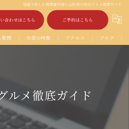
個室で楽しむ居酒屋料理と山梨県の地元グルメ徹底ガイド
問い合わせはこちら
ご予約はこちら
る質問
当店の特徴
アクセス
ブログ
ラーメン
コラム
中華
焼き鳥
グルメ徹底ガイド
キッズルーム
宴会