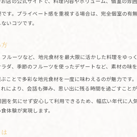
やお店の公式サイトで、料理内容やボリューム、個室の雰
個室居酒屋で宴会や接待を成功させる秘訣
要です。プライベート感を重視する場合は、完全個室の有
地酒と山梨グルメのペアリングを満喫する方法
しないコツです。
個室居酒屋で楽しむ山梨グルメと地酒の相性
山梨の個室居酒屋で人気の地酒と料理を堪能
み方
個室居酒屋で味わう地酒と郷土料理のハーモニー
、フルーツなど、地元食材を最大限に活かした料理をゆっ
個室居酒屋でおすすめの地酒ペアリング体験
サラダ、季節のフルーツを使ったデザートなど、素材の味
山梨グルメと地酒を個室居酒屋で満喫しよう
選ぶことで多彩な地元食材を一度に味わえるのが魅力です
プライベート空間で味わう山梨県の美味しい時間
これにより、会話も弾み、思い出に残る時間を過ごすことが
個室居酒屋で過ごす山梨の贅沢な美食時間
周囲を気にせず安心して利用できるため、幅広い年代に人
個室居酒屋で味わう山梨の新鮮な季節料理
い食体験が実現します。
プライベート空間で感じる山梨グルメの奥深さ
個室居酒屋で叶う心地よい山梨グルメ体験
とは
個室居酒屋で山梨の四季を五感で楽しもう