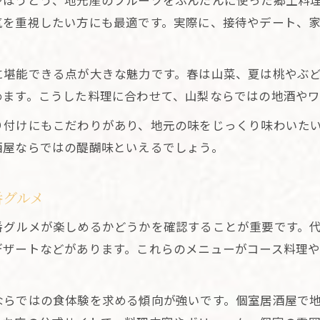
やほうとう、地元産のフルーツをふんだんに使った郷土料
デートや会食に最適な個室居酒屋の選び方
気を重視したい方にも最適です。実際に、接待やデート、
個室居酒屋で味わう山梨ならではの非日常体験
完全個室なら叶う特別な食事体験の魅力
に堪能できる点が大きな魅力です。春は山菜、夏は桃やぶ
完全個室居酒屋で実現する贅沢な食事時間
めます。こうした料理に合わせて、山梨ならではの地酒や
山梨の完全個室居酒屋で味わう安心感と特別感
り付けにもこだわりがあり、地元の味をじっくり味わいた
完全個室が叶えるプライベートな食事体験
酒屋ならではの醍醐味といえるでしょう。
完全個室居酒屋で楽しむ静かな山梨グルメ
完全個室居酒屋の魅力とその選び方のポイント
番グルメ
宴会や接待に最適な個室居酒屋の条件
番グルメが楽しめるかどうかを確認することが重要です。
宴会利用に便利な個室居酒屋の選び方
デザートなどがあります。これらのメニューがコース料理
接待向け個室居酒屋で好印象を与えるコツ
個室居酒屋で叶う宴会や接待の理想的な空間
ならではの食体験を求める傾向が強いです。個室居酒屋で
個室居酒屋の収容人数と使い勝手をチェック