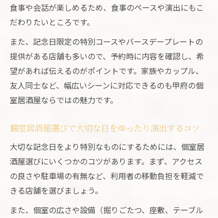
食事や会話が楽しめるため、食事のペースや演出にもこ
サプライズ演出も叶う個室居酒屋のバース
だわりたいところです。
デー
誕生日に嬉しいプレート対応個室居酒屋特
また、記念日限定の特別コースやバースデープレートの
集
提供がある店舗も多いので、予約時に内容を確認し、希
個室居酒屋で主役に渡せるバースデープレ
望があれば伝えるのがポイントです。家族やカップル、
ート
友人同士など、幅広いシーンに対応できるのも甲府の個
室居酒屋ならではの魅力です。
お祝いに最適な個室居酒屋のプレートサー
ビス
個室居酒屋選びで大切な日をゆったり演出するコツ
大切な日を個室居酒屋で素敵に演出する方法
大切な記念日をより特別なものにするためには、個室居
個室居酒屋で大切な記念日を特別に演出す
酒屋選びにいくつかのコツがあります。まず、アクセス
るコツ
の良さや駐車場の有無など、利用者の移動負担を軽減で
サプライズも安心な個室居酒屋の選び方と
きる店舗を選びましょう。
工夫
また、個室の広さや設備（掘りごたつ、座敷、テーブル
個室居酒屋で思い出に残る記念日を叶える