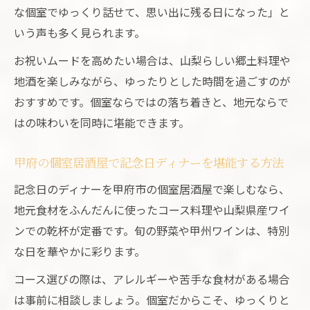
ナー
な個室でゆっくり話せて、思い出に残る日になった」と
プライベート重視で探す記念日のお店選び
いう声も多く見られます。
個室居酒屋で叶えるプライベートな記念日
お祝いムードを高めたい場合は、山梨らしい郷土料理や
空間
地酒を楽しみながら、ゆったりとした時間を過ごすのが
落ち着ける個室居酒屋選びのチェックポイ
おすすめです。個室ならではの落ち着きと、地元ならで
ント
はの味わいを同時に堪能できます。
記念日に最適な個室居酒屋の選び方と雰囲
甲府の個室居酒屋で記念日ディナーを堪能する方法
気重視
個室居酒屋でプライベート感を大切にする
記念日のディナーを甲府市の個室居酒屋で楽しむなら、
理由
地元食材をふんだんに使ったコース料理や山梨県産ワイ
個室居酒屋で家族やカップルにも喜ばれる
ンでの乾杯が定番です。旬の野菜や甲州ワインは、特別
記念日
な日を華やかに彩ります。
誕生日プレートも楽しめる個室スポット特集
コース選びの際は、アレルギーや苦手な食材がある場合
個室居酒屋で味わう誕生日プレートの魅力
は事前に相談しましょう。個室だからこそ、ゆっくりと