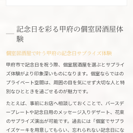
を満喫
甲府の個室居酒屋で記念日ディナーを堪能
する方法
記念日を彩る甲府の個室居酒屋体
個室居酒屋選びで大切な日をゆったり演出
験
するコツ
個室居酒屋で楽しむ山梨らしい記念日ディ
個室居酒屋で叶う甲府の記念日サプライズ体験
ナー
甲府市で記念日を祝う際、個室居酒屋を選ぶとサプライ
サプライズ満載な個室居酒屋の過ごし方
ズ体験がより印象深いものになります。個室ならではの
個室居酒屋で楽しむ甲府流サプライズ演出
プライベート空間は、周囲の目を気にせず大切な人と特
アイデア
別なひとときを過ごせるのが魅力です。
誕生日サプライズに最適な個室居酒屋の選
たとえば、事前にお店へ相談しておくことで、バースデ
び方
ープレートや記念日用のメッセージ入りデザート、花束
個室居酒屋で叶えるバースデープレート体
のサプライズ演出が可能です。過去には「個室でサプラ
験
イズケーキを用意してもらい、忘れられない記念日にな