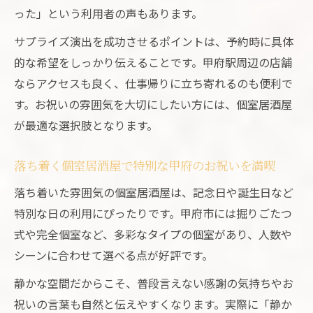
甲府の個室居酒屋で主役を喜ばせるサプラ
った」という利用者の声もあります。
イズ術
サプライズ演出を成功させるポイントは、予約時に具体
個室居酒屋で記念日を盛り上げるプランの
的な希望をしっかり伝えることです。甲府駅周辺の店舗
考え方
ならアクセスも良く、仕事帰りに立ち寄れるのも便利で
山梨甲府で叶える特別なお祝いディナー
す。お祝いの雰囲気を大切にしたい方には、個室居酒屋
個室居酒屋で味わう山梨甲府の記念日ディ
が最適な選択肢となります。
ナー体験
郷土料理が楽しめる個室居酒屋のお祝いコ
落ち着く個室居酒屋で特別な甲府のお祝いを満喫
ース
落ち着いた雰囲気の個室居酒屋は、記念日や誕生日など
個室居酒屋で過ごす上質なお祝いディナー
特別な日の利用にぴったりです。甲府市には掘りごたつ
の魅力
式や完全個室など、多彩なタイプの個室があり、人数や
サプライズ対応できる個室居酒屋選びのポ
シーンに合わせて選べる点が好評です。
イント
静かな空間だからこそ、普段言えない感謝の気持ちやお
山梨らしさあふれる個室居酒屋の特別ディ
祝いの言葉も自然と伝えやすくなります。実際に「静か