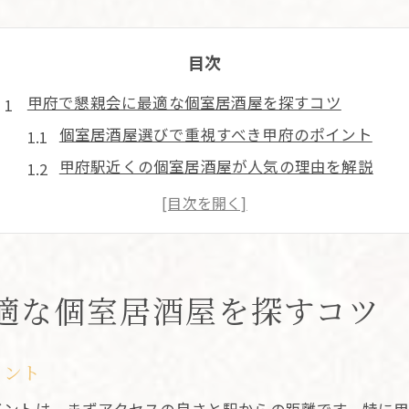
目次
甲府で懇親会に最適な個室居酒屋を探すコツ
個室居酒屋選びで重視すべき甲府のポイント
甲府駅近くの個室居酒屋が人気の理由を解説
懇親会で失敗しない個室居酒屋の見極め方
デートや接待にも使える個室居酒屋の特徴
山梨らしい個室居酒屋の選び方のコツ
完全個室も選べる甲府市の居酒屋事情を解説
適な個室居酒屋を探すコツ
完全個室居酒屋が甲府で選ばれる背景とは
甲府の個室居酒屋でプライバシーを守る工夫
イント
喫煙可能な個室居酒屋の探し方と注意点