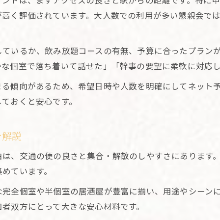
イントは、まずアクセスの良さと駅からの距離です。特に
甲府の接待向け個室居酒屋の選び方の秘訣
が高く評価されています。大人数での利用が多い懇親会で
デートや懇親会で役立つ個室居酒屋の魅力
シーン別に選ぶ甲府の個室居酒屋利用術
しているか、飲み放題コースの有無、予算に合ったプラン
懇親会に最適な甲府の個室居酒屋利用法
かな個室で落ち着いて話せた」「幹事の要望に柔軟に対応
デート利用におすすめ個室居酒屋の特徴
まる傾向があるため、希望日時や人数を明確にしてネット
接待向け個室居酒屋で選ぶべきポイント
しておくと安心です。
甲府で大人数に対応する個室居酒屋の選択肢
喫煙可や静かな個室居酒屋を使い分けるコツ
を解説
甲府市で快適懇親会を叶える個室居酒屋比較
由は、交通の便の良さと集合・解散のしやすさにあります
個室居酒屋の席タイプと懇親会向け比較ポイント
集めています。
甲府の個室居酒屋で予算内に収めるコツ
な完全個室や半個室の居酒屋が豊富に揃い、用途やシーン
飲み放題付き個室居酒屋の選び方ポイント
加者双方にとって大きな安心材料です。
甲府の個室居酒屋で地元料理を楽しむ方法