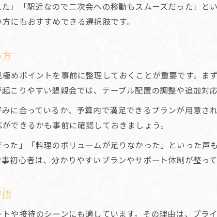
れた」「駅近なので二次会への移動もスムーズだった」と
大人数対応の個室居酒屋比較で重視すべき点
い方にもおすすめできる選択肢です。
大人数でも安心な甲府個室居酒屋の魅力とは
大人数対応の個室居酒屋で懇親会が快適
め方
甲府の個室居酒屋で席レイアウトを確認する
見極めポイントを事前に整理しておくことが重要です。ま
人数変更にも柔軟な個室居酒屋選びの極意
が起こりやすい懇親会では、テーブル配置の調整や追加対
貸切可能な個室居酒屋で盛り上がるコツ
好みに合っているか、予算内で満足できるプランが用意さ
個室居酒屋で幹事の負担を減らすポイント
応ができるかも事前に確認しておきましょう。
駅近個室居酒屋で懇親会が充実する理由を探る
だった」「料理のボリュームが足りなかった」といった声
駅近個室居酒屋が懇親会に最適な理由とは
幹事初心者は、分かりやすいプランやサポート体制が整っ
アクセス抜群の個室居酒屋で集合がスムーズ
甲府駅周辺個室居酒屋の利便性を徹底解説
特徴
終電を気にせず楽しめる個室居酒屋の魅力
ートや接待のシーンにも適しています。その理由は、プラ
駅近個室居酒屋で快適な会話と食事を実現