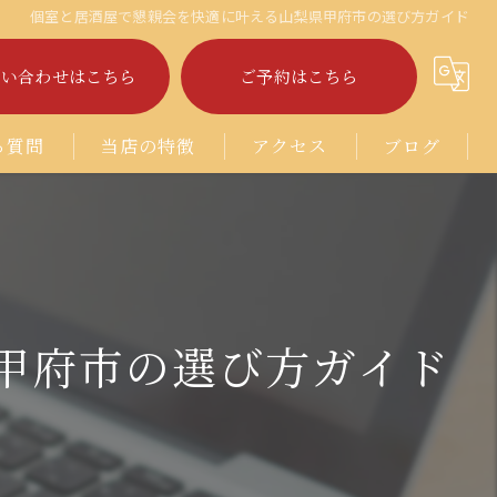
個室と居酒屋で懇親会を快適に叶える山梨県甲府市の選び方ガイド
問い合わせはこちら
ご予約はこちら
る質問
当店の特徴
アクセス
ブログ
ラーメン
コラム
中華
焼き鳥
甲府市の選び方ガイド
キッズルーム
宴会